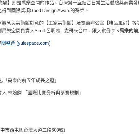
悟廣場】即是禹樂空間的作品。台灣第一座結合日常生活體驗與商業發
際獎項Good Design Award的殊榮。
享概念與美術館創意的【工家美術館】及電商辦公室【唯品風尚】等
樂空間負責人Scott 呂明志 - 志哥來台中，跟大家分享
 <禹樂的前
整合 (yulespace.com)
明志「禹樂的前五年成長之道」
人 林婉鈞 「國際比賽分析與參賽規劃」 
 
 台中市西屯區台灣大道二段609號) 