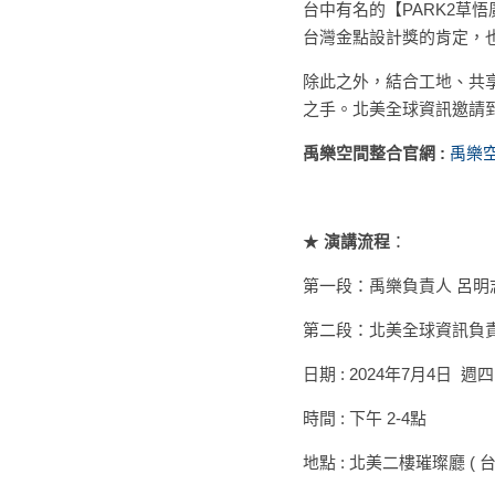
台中有名的【PARK2草
灣金點設計獎的肯定，也得到國
除此之外，結合工地、共
之手。北美全球資訊邀請到禹
禹樂空間整合官網 : 
禹樂空間
★ 
演講流程
：
第一段：禹樂負責人 呂
第二段：北美全球資訊負責
日期 : 2024年7月4日  週四
時間 : 下午 2-4點 
地點 : 北美二樓璀璨廳 (