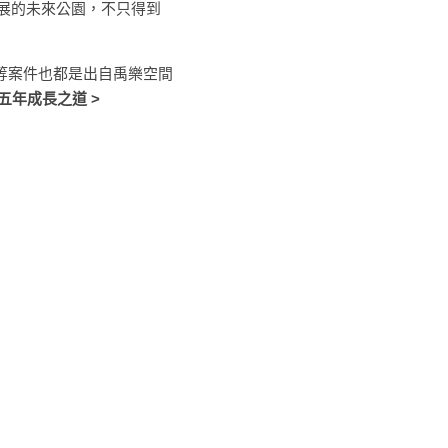
展的未來公園，不只得到台
等案件也都是出自禹樂空間
五年成長之道 >