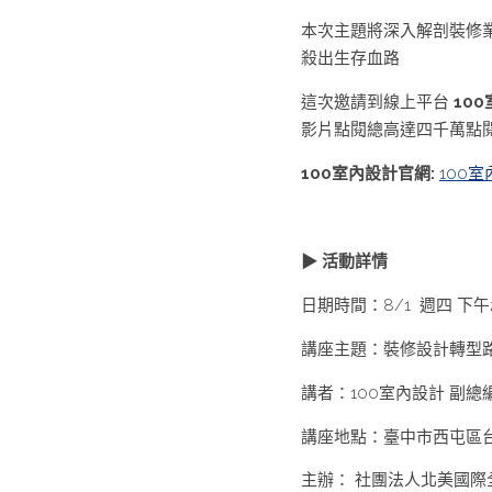
本次主題將深入解剖裝修
殺出生存血路 
這次邀請到線上平台 
100
影片點閱總高達四千萬點
100室內設計官網:
100
▶ 活動詳情
日期時間：8/1  週四 下午2
講座主題：裝修設計轉型
講者：100室內設計 副總編輯
講座地點：臺中市西屯區台
主辦： 社團法人北美國際