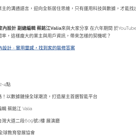
業主的溝通語言，迎向全新居住思維，只有運用科技與數據，才能找
室內設計 副總編輯 蔡銘江Valia
來與大家分享 在六年期間 於YouTub
閱率，這樣龐大的業主與用戶資訊，帶來怎樣的契機呢？ 
室內設計 - 實用靈感，找到家的裝修答案
-4點 
路！以數據鏈接全球潮流，打造屋主首選智能平台 
 蔡銘江 Valia 
灣大道二段609號2樓 展演廳
全球教育發展協會 