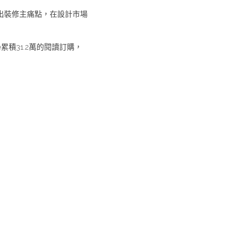
出裝修主痛點，在設計市場
e累積31.2萬的閱讀訂購，